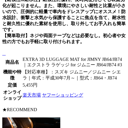
化が起こりません。また、環境にやさしい耐性と比重が小さ
いので、圧倒的に軽量で車内をドレスアップにオススメ！防
水設計、衝撃と水気から保護することに焦点を当て、耐水性
と耐久性に優れた素材を使用し、取り外してお手入れも簡単
です。
【簡単取付】ネジや両面テープなどは必要なし。初心者や女
性の方でもお手軽に取り付けられます。
EXTRA 3D LUGGAGE MAT for JIMNY JB64/JB74
商品名
｜エクストラ ラゲッジ for ジムニー JB64/JB74 #3
機能や特
【対応車種】：スズキ ジムニー／ジムニー シエ
徴
ラ｜年式：平成30年7月～｜型式：JB64・JB74
定価
5,455円
オンライ
楽天市場
ヤフーショッピング
ショップ
★RECOMMEND