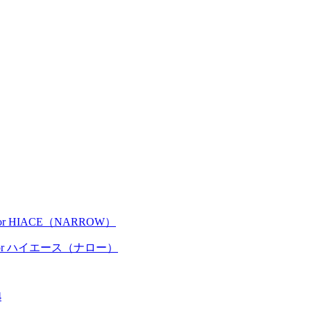
for HIACE（NARROW）
r ハイエース（ナロー）
4